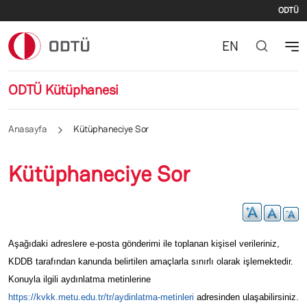
İki
Ana içeriğe atla
ODTÜ
EN
ODTÜ Kütüphanesi
Anasayfa
Kütüphaneciye Sor
Kütüphaneciye Sor
Aşağıdaki adreslere e-posta gönderimi ile toplanan kişisel verileriniz,
KDDB tarafından kanunda belirtilen amaçlarla sınırlı olarak işlemektedir.
Konuyla ilgili aydınlatma metinlerine
https://kvkk.metu.edu.tr/tr/aydinlatma-metinleri
adresinden ulaşabilirsiniz.