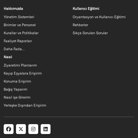
Footer menu 1 TR
Footer menu 2 T
Hakkımızda
Kullanıcı Eğitimi
Yönetim Sistemleri
Oryantasyon ve Kullanıcı Eğitimi
Birimler ve Personel
Rehberler
Kurallar ve Politikalar
Sıkça Sorulan Sorular
Faaliyet Raporları
Daha Fazla...
Footer menu 3 TR
Nasıl
Ziyaretimi Planlarım
Kayıp Eşyalara Erişirim
Konuma Erişirim
Bağış Yaparım
Nasıl işe Girerim
Yerleşke Dışından Erişirim
Social menu