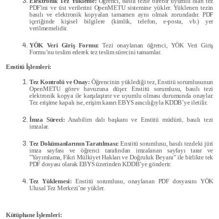
Elektronik Tez Yükleme:
Öğrenci, basılı tezle birebir uyumlu olan tez
PDF'ini ve üst verilerini OpenMETU sistemine yükler. Yüklenen tezin
basılı ve elektronik kopyaları tamamen aynı olmak zorundadır. PDF
içeriğinde kişisel bilgilere (kimlik, telefon, e-posta, vb.) yer
verilmemelidir.
YÖK Veri Giriş Formu:
Tezi onaylanan öğrenci, YÖK Veri Giriş
Formu’nu teslim ederek tez teslim sürecini tamamlar.
Enstitü İşlemleri:
Tez Kontrolü ve Onay:
Öğrencinin yüklediği tez, Enstitü sorumlusunun
OpenMETU görev havuzuna düşer. Enstitü sorumlusu, basılı tezi
elektronik kopya ile karşılaştırır ve uyumlu olması durumunda onaylar.
Tez erişime kapalı ise, erişim kararı EBYS aracılığıyla KDDB’ye iletilir.
İmza Süreci:
Anabilim dalı başkanı ve Enstitü müdürü, basılı tezi
imzalar.
Tez Dokümanlarının Taratılması:
Enstitü sorumlusu, basılı tezdeki jüri
imza sayfası ve öğrenci tarafından imzalanan sayfayı tarar ve
"Yayımlama, Fikri Mülkiyet Hakları ve Doğruluk Beyanı" ile birlikte tek
PDF dosyası olarak EBYS üzerinden KDDB’ye gönderir.
Tez Yüklemesi:
Enstitü sorumlusu, onaylanan PDF dosyasını YÖK
Ulusal Tez Merkezi’ne yükler.
Kütüphane İşlemleri: