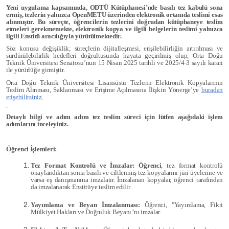
Yeni uygulama kapsamında, ODTÜ Kütüphanesi’nde basılı tez kabulü sona
ermiş, tezlerin yalnızca OpenMETU üzerinden elektronik ortamda teslimi esas
alınmıştır. Bu süreçte, öğrencilerin tezlerini doğrudan kütüphaneye teslim
etmeleri gerekmemekte, elektronik kopya ve ilgili belgelerin teslimi yalnızca
ilgili Enstitü aracılığıyla yürütülmektedir.
Söz konusu değişiklik; süreçlerin dijitalleşmesi, erişilebilirliğin artırılması ve
sürdürülebilirlik hedefleri doğrultusunda hayata geçirilmiş olup, Orta Doğu
Teknik Üniversitesi Senatosu’nun 15 Nisan 2025 tarihli ve 2025/4-3 sayılı kararı
ile yürürlüğe girmiştir.
Orta Doğu Teknik Üniversitesi Lisansüstü Tezlerin Elektronik Kopyalarının
Teslim Alınması, Saklanması ve Erişime Açılmasına İlişkin Yönerge’ye
buradan
erişebilirsiniz.
Detaylı bilgi ve adım adım tez teslim süreci için lütfen aşağıdaki işlem
adımlarını inceleyiniz.
Öğrenci İşlemleri:
Tez Format Kontrolü ve İmzalar: Öğrenci
, tez format kontrolü
onaylandıktan sonra basılı ve ciltlenmiş tez kopyalarını jüri üyelerine ve
varsa eş danışmanına imzalatır. İmzalanan kopyalar, öğrenci tarafından
da imzalanarak Enstitüye teslim edilir.
Yayımlama ve Beyan İmzalanması:
Öğrenci, "Yayımlama, Fikri
Mülkiyet Hakları ve Doğruluk Beyanı"nı imzalar.