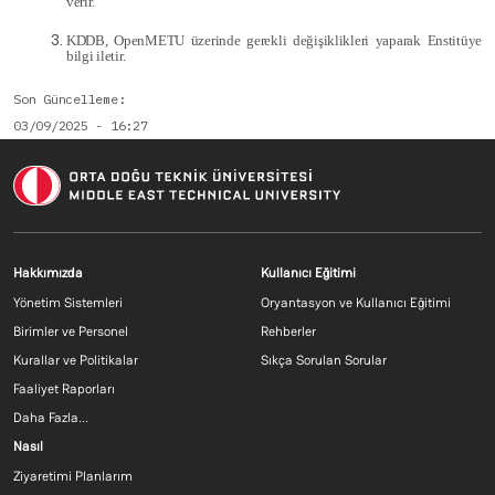
verir.
KDDB, OpenMETU üzerinde gerekli değişiklikleri yaparak Enstitüye
bilgi iletir.
Son Güncelleme
03/09/2025 - 16:27
Footer menu 1 TR
Footer menu 2 T
Hakkımızda
Kullanıcı Eğitimi
Yönetim Sistemleri
Oryantasyon ve Kullanıcı Eğitimi
Birimler ve Personel
Rehberler
Kurallar ve Politikalar
Sıkça Sorulan Sorular
Faaliyet Raporları
Daha Fazla...
Footer menu 3 TR
Nasıl
Ziyaretimi Planlarım