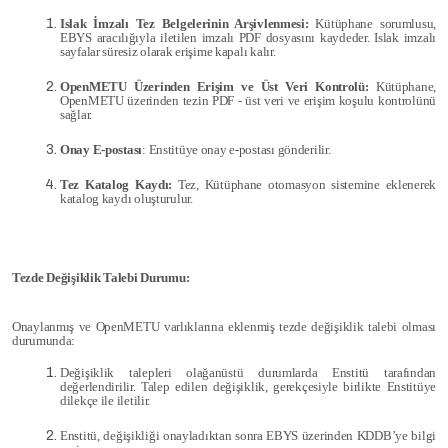
Islak İmzalı Tez Belgelerinin Arşivlenmesi:
Kütüphane sorumlusu,
EBYS aracılığıyla iletilen imzalı PDF dosyasını kaydeder. Islak imzalı
sayfalar süresiz olarak erişime kapalı kalır.
OpenMETU Üzerinden Erişim ve Üst Veri Kontrolü:
Kütüphane,
OpenMETU üzerinden tezin PDF - üst veri ve erişim koşulu kontrolünü
sağlar.
Onay E-postası
: Enstitüye onay e-postası gönderilir.
Tez Katalog Kaydı:
Tez, Kütüphane otomasyon sistemine eklenerek
katalog kaydı oluşturulur.
Tezde Değişiklik Talebi Durumu:
Onaylanmış ve OpenMETU varlıklarına eklenmiş tezde değişiklik talebi olması
durumunda:
Değişiklik talepleri olağanüstü durumlarda Enstitü tarafından
değerlendirilir. Talep edilen değişiklik, gerekçesiyle birlikte Enstitüye
dilekçe ile iletilir.
Enstitü, değişikliği onayladıktan sonra EBYS üzerinden KDDB’ye bilgi