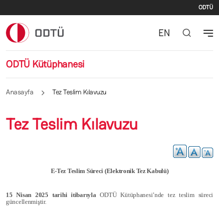
İki
Ana içeriğe atla
ODTÜ
EN
ODTÜ Kütüphanesi
Anasayfa
Tez Teslim Kılavuzu
Tez Teslim Kılavuzu
E-Tez Teslim Süreci (Elektronik Tez Kabulü)
15 Nisan 2025 tarihi itibarıyla
ODTÜ Kütüphanesi’nde tez teslim süreci
güncellenmiştir.