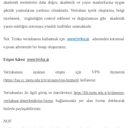
akademik metinlerini daha doğru, akademik ve yayın standartlarına uygun
şekilde yazmalarına yardımcı olmaktadır. Veritabanı içerik oluşturma, belge
incelemesi, özgünlüğün control edilmesi ve doğrulanması gibi akademik
yazım niteliğini artırmaya yönelik özellikler sunmaktadır.
Not: Trinka veritabanını kullanmak için
www.trinka.ai
adresinden kurumsal
e-posta adresinizle bir hesap oluşturunuz.
Erişim Adresi
:
www.trinka.ai
Veritabanına uzaktan erişim için VPN hizmetini
(
https://faq.cc.metu.edu.tr/tr/groups/vpn-hizmeti
)
kullanınız.
Veritabanları ile ilgili görüş ve önerilerinizi
https://lib.metu.edu.tr/tr/deneme-
veritabani-degerlendirme-formu
bağlantısında yer alan formu doldurarak
bizlerle paylaşabilirsiniz.
NOT: