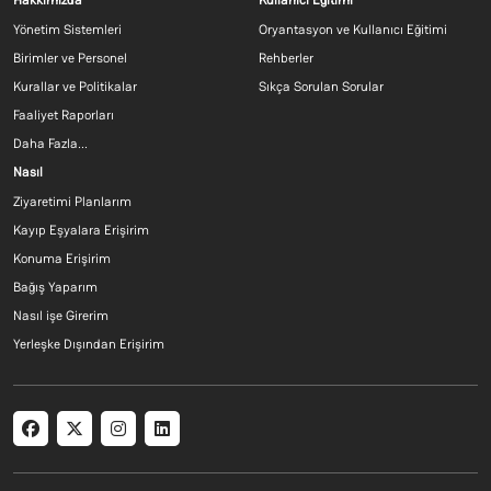
Footer menu 1 TR
Footer menu 2 T
Hakkımızda
Kullanıcı Eğitimi
Yönetim Sistemleri
Oryantasyon ve Kullanıcı Eğitimi
Birimler ve Personel
Rehberler
Kurallar ve Politikalar
Sıkça Sorulan Sorular
Faaliyet Raporları
Daha Fazla...
Footer menu 3 TR
Nasıl
Ziyaretimi Planlarım
Kayıp Eşyalara Erişirim
Konuma Erişirim
Bağış Yaparım
Nasıl işe Girerim
Yerleşke Dışından Erişirim
Social menu