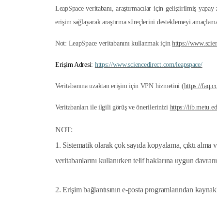
LeapSpace veritabanı, araştırmacılar için geliştirilmiş yap
erişim sağlayarak araştırma süreçlerini desteklemeyi amaçlama
Not:
LeapSpace
veritabanını kullanmak için
https://www.scie
Erişim Adresi
:
https://www.sciencedirect.com/leapspace/
Veritabanına uzaktan erişim için VPN hizmetini (
https://faq.
Veritabanları ile ilgili görüş ve önerilerinizi
https://lib.metu.
NOT:
1. Sistematik olarak çok sayıda kopyalama, çıktı alma v
veritabanlarını kullanırken telif haklarına uygun davran
2. Erişim bağlantısının e-posta programlarından kaynak