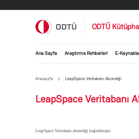
Ana içeriğe atla
ODTÜ Kütüpha
E-Tez Yükleme
Ana Sayfa
Araştırma Rehberleri
E-Kaynakla
Anasayfa
LeapSpace Veritabanı Aboneliği
LeapSpace Veritabanı A
LeapSpace
Veritabanı
aboneliği başlatılmıştır.