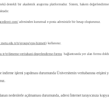
ay zekâ destekli bir akademik araştırma platformudur. Sistem, hakem değerlendirme
ktadır.
ncedirect.com/
a
dresinden kurumsal e-posta adresinizle bir hesap oluşturunuz.
cc.metu.edu.tr/tr/groups/vpn-hizmeti
) kullanınız.
edu.tr/tr/deneme-veritabani-degerlendirme-formu
bağlantısında yer alan formu doldur
e indirme işlemi yapılması durumunda Üniversitenin veritabanına erişimi ya
ınız.
lanan nedenlerle açılmaması durumunda, adresi İnternet tarayıcınıza kopy